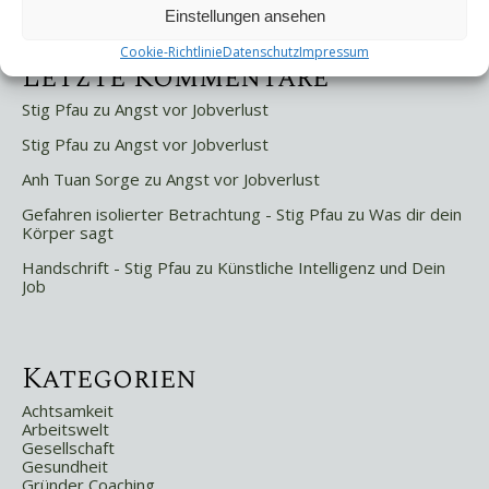
Weniger ist mehr!
Einstellungen ansehen
Cookie-Richtlinie
Datenschutz
Impressum
Letzte Kommentare
Stig Pfau
zu
Angst vor Jobverlust
Stig Pfau
zu
Angst vor Jobverlust
Anh Tuan Sorge
zu
Angst vor Jobverlust
Gefahren isolierter Betrachtung - Stig Pfau
zu
Was dir dein
Körper sagt
Handschrift - Stig Pfau
zu
Künstliche Intelligenz und Dein
Job
Kategorien
Achtsamkeit
Arbeitswelt
Gesellschaft
Gesundheit
Gründer Coaching