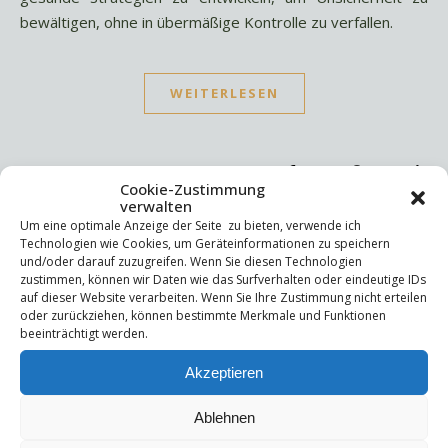
bewältigen, ohne in übermäßige Kontrolle zu verfallen.
WEITERLESEN
Cookie-Zustimmung
verwalten
Um eine optimale Anzeige der Seite zu bieten, verwende ich
Suchen
Technologien wie Cookies, um Geräteinformationen zu speichern
und/oder darauf zuzugreifen. Wenn Sie diesen Technologien
Suchen
zustimmen, können wir Daten wie das Surfverhalten oder eindeutige IDs
auf dieser Website verarbeiten. Wenn Sie Ihre Zustimmung nicht erteilen
oder zurückziehen, können bestimmte Merkmale und Funktionen
beeinträchtigt werden.
Letzte Beiträge
Akzeptieren
Die Mentale Sicherheitsarchitektur
Wettbewerbsfähigkeit
Trigger und Glimmer
Ablehnen
Selbstsabotage