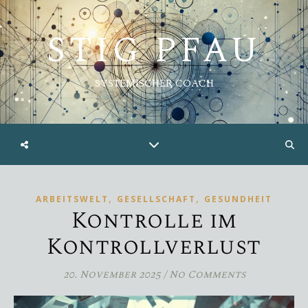
STIG PFAU
SYSTEMISCHER COACH
,
,
ARBEITSWELT
GESELLSCHAFT
GESUNDHEIT
Kontrolle im
Kontrollverlust
20. November 2025
/
No Comments