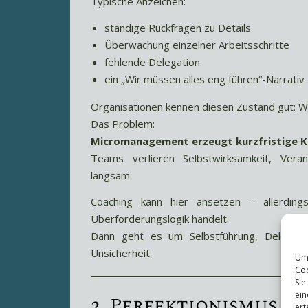
Typische Anzeichen:
ständige Rückfragen zu Details
Überwachung einzelner Arbeitsschritte
fehlende Delegation
ein „Wir müssen alles eng führen“-Narrativ
Organisationen kennen diesen Zustand gut: We
Das Problem:
Micromanagement erzeugt kurzfristige Kon
Teams verlieren Selbstwirksamkeit, Ver
langsam.
Coaching kann hier ansetzen – allerdin
Überforderungslogik handelt.
Dann geht es um Selbstführung, Delegatio
Unsicherheit.
Um 
Coo
Sie
ein
2. Perfektionismus –
ert