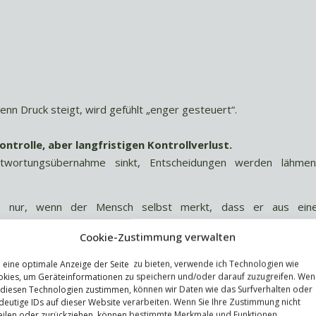
nn Druck steigt, wird gefühlt „enger gesteuert“.
trolle, aber langfristigen Kontrollverlust.
antwortungsübernahme sinkt, Entscheidungen werden lähme
gs nur, wenn der Mensch selbst merkt, dass er aus ein
Cookie-Zustimmung verwalten
nskompetenz, Vertrauen, Priorisierung und das Navigieren 
eine optimale Anzeige der Seite zu bieten, verwende ich Technologien wie
kies, um Geräteinformationen zu speichern und/oder darauf zuzugreifen. Wen
 diesen Technologien zustimmen, können wir Daten wie das Surfverhalten oder
deutige IDs auf dieser Website verarbeiten. Wenn Sie Ihre Zustimmung nicht
 Clean Corporate als
eilen oder zurückziehen, können bestimmte Merkmale und Funktionen