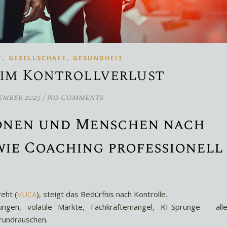
,
,
T
GESELLSCHAFT
GESUNDHEIT
im Kontrollverlust
ember 2025
/
No Comments
onen und Menschen nach
wie Coaching professionell
reht (
VUCA
), steigt das Bedürfnis nach Kontrolle.
ungen, volatile Märkte, Fachkräftemangel, KI-Sprünge – all
rundrauschen.