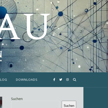
FAU
H
BLOG
DOWNLOADS
Suchen
Suchen