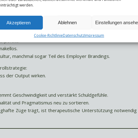
inträchtigt werden.
Akzeptieren
Ablehnen
Einstellungen anseh
nismus oft weniger als „Fehlerangst“, sondern als überkorrekt
Cookie-Richtlinie
Datenschutz
Impressum
orporate
.
makellos.
ultur, manchmal sogar Teil des Employer Brandings.
ollstrategie:
ss der Output wirken.
hemmt Geschwindigkeit und verstärkt Schuldgefühle.
ualität und Pragmatismus neu zu sortieren.
ghafte Züge trägt, ist therapeutische Unterstützung notwendig