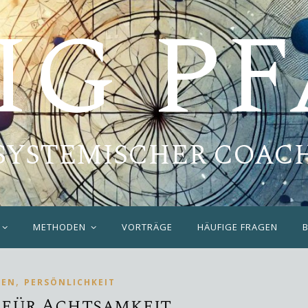
IG P
SYSTEMISCHER COAC
METHODEN
VORTRÄGE
HÄUFIGE FRAGEN
,
BEN
PERSÖNLICHKEIT
 für Achtsamkeit