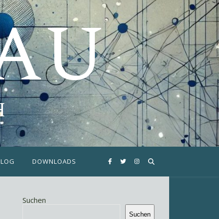
FAU
H
BLOG
DOWNLOADS
Suchen
Suchen