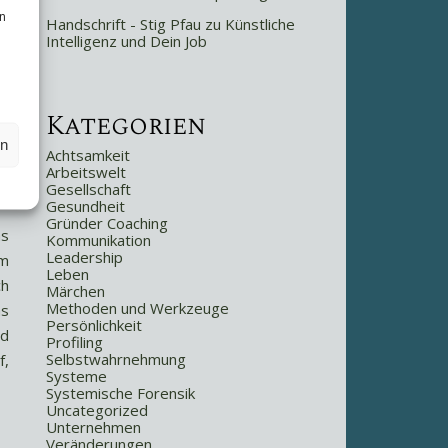
n
Handschrift - Stig Pfau
zu
Künstliche
Intelligenz und Dein Job
Kategorien
en
Achtsamkeit
Arbeitswelt
Gesellschaft
Gesundheit
Gründer Coaching
as
Kommunikation
Leadership
im
Leben
ch
Märchen
Methoden und Werkzeuge
as
Persönlichkeit
nd
Profiling
Selbstwahrnehmung
f,
Systeme
Systemische Forensik
Uncategorized
Unternehmen
Veränderungen