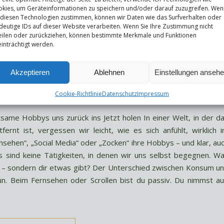
kies, um Geräteinformationen zu speichern und/oder darauf zuzugreifen. Wen
 diesen Technologien zustimmen, können wir Daten wie das Surfverhalten oder
deutige IDs auf dieser Website verarbeiten. Wenn Sie Ihre Zustimmung nicht
eilen oder zurückziehen, können bestimmte Merkmale und Funktionen
inträchtigt werden.
Akzeptieren
Ablehnen
Einstellungen anseh
Cookie-Richtlinie
Datenschutz
Impressum
ame Hobbys uns zurück ins Jetzt holen In einer Welt, in der d
fernt ist, vergessen wir leicht, wie es sich anfühlt, wirklich 
sehen“, „Social Media“ oder „Zocken“ ihre Hobbys – und klar, au
as sind keine Tätigkeiten, in denen wir uns selbst begegnen. W
t – sondern dir etwas gibt? Der Unterschied zwischen Konsum u
un. Beim Fernsehen oder Scrollen bist du passiv. Du nimmst au