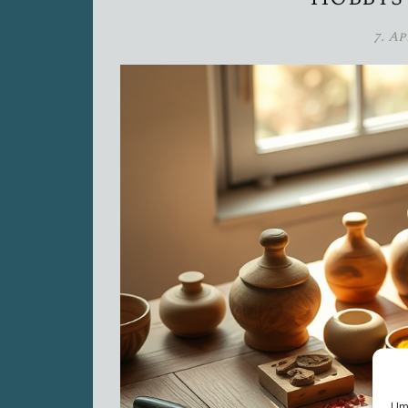
7. Ap
Um 