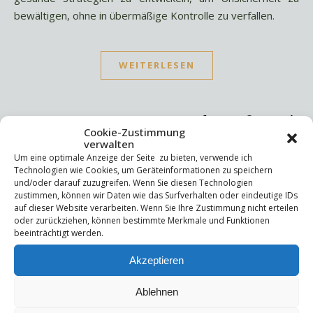
bewältigen, ohne in übermäßige Kontrolle zu verfallen.
WEITERLESEN
Cookie-Zustimmung
verwalten
Um eine optimale Anzeige der Seite zu bieten, verwende ich
Suchen
Technologien wie Cookies, um Geräteinformationen zu speichern
und/oder darauf zuzugreifen. Wenn Sie diesen Technologien
Suchen
zustimmen, können wir Daten wie das Surfverhalten oder eindeutige IDs
auf dieser Website verarbeiten. Wenn Sie Ihre Zustimmung nicht erteilen
oder zurückziehen, können bestimmte Merkmale und Funktionen
beeinträchtigt werden.
Letzte Beiträge
Akzeptieren
Die Mentale Sicherheitsarchitektur
Wettbewerbsfähigkeit
Trigger und Glimmer
Ablehnen
Selbstsabotage