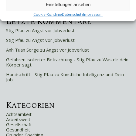
Weniger ist mehr!
Einstellungen ansehen
Cookie-Richtlinie
Datenschutz
Impressum
Letzte Kommentare
Stig Pfau
zu
Angst vor Jobverlust
Stig Pfau
zu
Angst vor Jobverlust
Anh Tuan Sorge
zu
Angst vor Jobverlust
Gefahren isolierter Betrachtung - Stig Pfau
zu
Was dir dein
Körper sagt
Handschrift - Stig Pfau
zu
Künstliche Intelligenz und Dein
Job
Kategorien
Achtsamkeit
Arbeitswelt
Gesellschaft
Gesundheit
Gründer Coaching