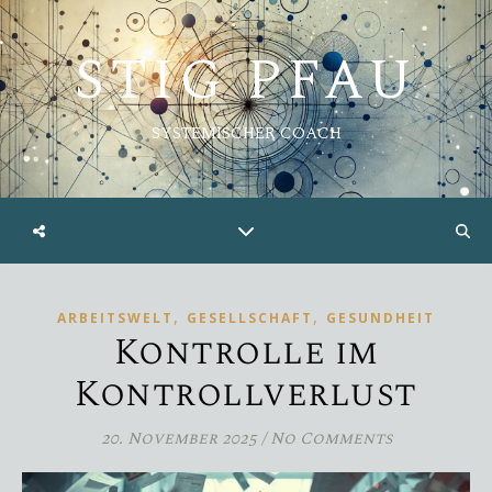
STIG PFAU
SYSTEMISCHER COACH
,
,
ARBEITSWELT
GESELLSCHAFT
GESUNDHEIT
Kontrolle im
Kontrollverlust
20. November 2025
/
No Comments