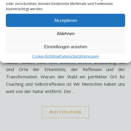
Coaching so gut zusammenpassen Heute, am 21. März,
oder zurückziehen, können bestimmte Merkmale und Funktionen
beeinträchtigt werden.
feiern wir den Internationalen Tag des Waldes. Dieser Tag
wurde 1971 von der Ernährungs- und
Akzeptieren
Landwirtschaftsorganisation der Vereinten Nationen (FAO)
ins Leben gerufen, um auf die Bedeutung unserer Wälder
Ablehnen
aufmerksam zu machen. Wälder sind essenziell für unser
Einstellungen ansehen
Klima, für die Artenvielfalt – und nicht zuletzt für uns
Menschen selbst. Doch neben ihrer ökologischen Rolle
Cookie-Richtlinie
Datenschutz
Impressum
haben Wälder noch eine andere, tiefere Bedeutung: Sie
sind Orte der Erkenntnis, der Reflexion und der
Transformation. Warum der Wald ein perfekter Ort für
Coaching und Selbstreflexion ist Wir Menschen haben uns
weit von der Natur entfernt. Der…
WEITERLESEN