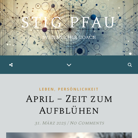
STIG PFAU
SYSTEMISCHER COACH
,
LEBEN
PERSÖNLICHKEIT
April – Zeit zum
Aufblühen
31. März 2025
/
No Comments