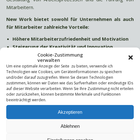
Mitarbeitern.
New Work bietet sowohl für Unternehmen als auch
für Mitarbeiter zahlreiche Vorteile:
Höhere Mitarbeiterzufriedenheit und Motivation
Steigerung der Kreativität und Innovation
Flexible Anpassung an sich verändernde
Cookie-Zustimmung
verwalten
Rahmenbedingungen
Um eine optimale Anzeige der Seite zu bieten, verwende ich
Attraktivität als Arbeitgeber
Technologien wie Cookies, um Geräteinformationen zu speichern
und/oder darauf zuzugreifen. Wenn Sie diesen Technologien
Jedoch erfordert die erfolgreiche Umsetzung von
zustimmen, können wir Daten wie das Surfverhalten oder eindeutige IDs
auf dieser Website verarbeiten. Wenn Sie Ihre Zustimmung nicht erteilen
New Work eine sorgfältige Gestaltung der
oder zurückziehen, können bestimmte Merkmale und Funktionen
Arbeitsbedingungen. Zudem braucht es eine
beeinträchtigt werden.
Sensibilisierung für die psychologischen Bedürfnisse
Akzeptieren
der Mitarbeiter.
Möchtest du mehr über die Umsetzung von New
Ablehnen
Work in deinem Unternehmen erfahren?