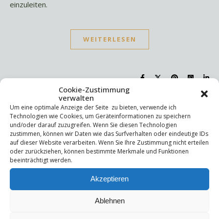
einzuleiten.
WEITERLESEN
Cookie-Zustimmung
verwalten
Um eine optimale Anzeige der Seite zu bieten, verwende ich
Suchen
Technologien wie Cookies, um Geräteinformationen zu speichern
und/oder darauf zuzugreifen. Wenn Sie diesen Technologien
Suchen
zustimmen, können wir Daten wie das Surfverhalten oder eindeutige IDs
auf dieser Website verarbeiten. Wenn Sie Ihre Zustimmung nicht erteilen
oder zurückziehen, können bestimmte Merkmale und Funktionen
Letzte Beiträge
beeinträchtigt werden.
Akzeptieren
Die Mentale Sicherheitsarchitektur
Wettbewerbsfähigkeit
Trigger und Glimmer
Ablehnen
Selbstsabotage
Weniger ist mehr!