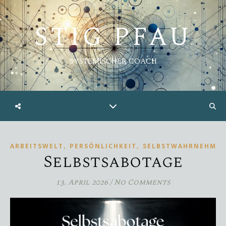
STIG PFAU
SYSTEMISCHER COACH
,
,
ARBEITSWELT
PERSÖNLICHKEIT
SELBSTWAHRNEHMU
Selbstsabotage
13. April 2026
/
No Comments