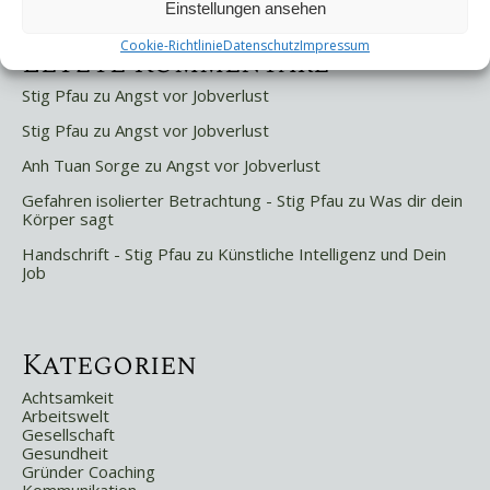
Einstellungen ansehen
Cookie-Richtlinie
Datenschutz
Impressum
Letzte Kommentare
Stig Pfau
zu
Angst vor Jobverlust
Stig Pfau
zu
Angst vor Jobverlust
Anh Tuan Sorge
zu
Angst vor Jobverlust
Gefahren isolierter Betrachtung - Stig Pfau
zu
Was dir dein
Körper sagt
Handschrift - Stig Pfau
zu
Künstliche Intelligenz und Dein
Job
Kategorien
Achtsamkeit
Arbeitswelt
Gesellschaft
Gesundheit
Gründer Coaching