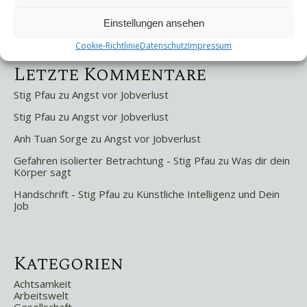
Trigger und Glimmer
Selbstsabotage
Einstellungen ansehen
Weniger ist mehr!
Cookie-Richtlinie
Datenschutz
Impressum
Letzte Kommentare
Stig Pfau
zu
Angst vor Jobverlust
Stig Pfau
zu
Angst vor Jobverlust
Anh Tuan Sorge
zu
Angst vor Jobverlust
Gefahren isolierter Betrachtung - Stig Pfau
zu
Was dir dein
Körper sagt
Handschrift - Stig Pfau
zu
Künstliche Intelligenz und Dein
Job
Kategorien
Achtsamkeit
Arbeitswelt