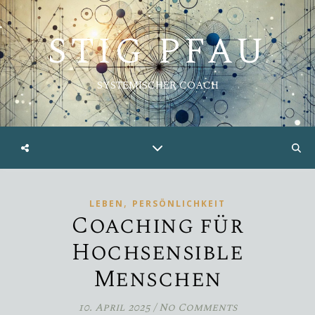
STIG PFAU
SYSTEMISCHER COACH
,
LEBEN
PERSÖNLICHKEIT
Coaching für
Hochsensible
Menschen
10. April 2025
/
No Comments