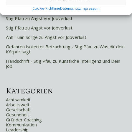
Letzte Kommentare
Cookie-Richtlinie
Datenschutz
Impressum
Stig Pfau
zu
Angst vor Jobverlust
Stig Pfau
zu
Angst vor Jobverlust
Anh Tuan Sorge
zu
Angst vor Jobverlust
Gefahren isolierter Betrachtung - Stig Pfau
zu
Was dir dein
Körper sagt
Handschrift - Stig Pfau
zu
Künstliche Intelligenz und Dein
Job
Kategorien
Achtsamkeit
Arbeitswelt
Gesellschaft
Gesundheit
Gründer Coaching
Kommunikation
Leadership