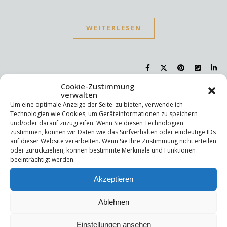
WEITERLESEN
Cookie-Zustimmung
verwalten
Suchen
Um eine optimale Anzeige der Seite zu bieten, verwende ich
Technologien wie Cookies, um Geräteinformationen zu speichern
Suchen
und/oder darauf zuzugreifen. Wenn Sie diesen Technologien
zustimmen, können wir Daten wie das Surfverhalten oder eindeutige IDs
auf dieser Website verarbeiten. Wenn Sie Ihre Zustimmung nicht erteilen
oder zurückziehen, können bestimmte Merkmale und Funktionen
Letzte Beiträge
beeinträchtigt werden.
Die Mentale Sicherheitsarchitektur
Akzeptieren
Wettbewerbsfähigkeit
Trigger und Glimmer
Selbstsabotage
Ablehnen
Weniger ist mehr!
Einstellungen ansehen