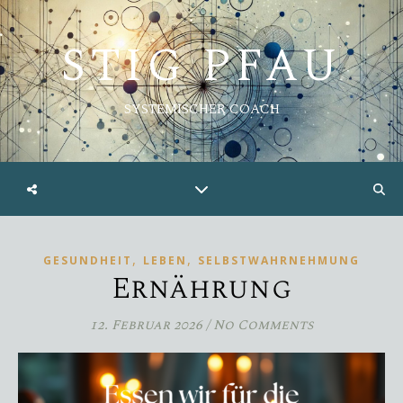
STIG PFAU
SYSTEMISCHER COACH
,
,
GESUNDHEIT
LEBEN
SELBSTWAHRNEHMUNG
Ernährung
12. Februar 2026
/
No Comments