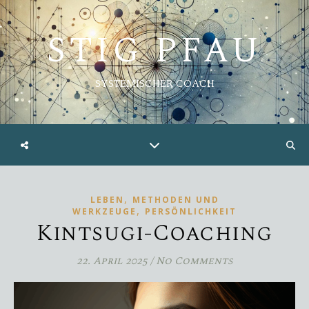
STIG PFAU
SYSTEMISCHER COACH
,
LEBEN
METHODEN UND
,
WERKZEUGE
PERSÖNLICHKEIT
Kintsugi-Coaching
22. April 2025
/
No Comments