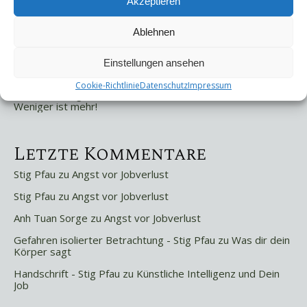
Akzeptieren
Letzte Beiträge
Ablehnen
Die Mentale Sicherheitsarchitektur
Einstellungen ansehen
Wettbewerbsfähigkeit
Trigger und Glimmer
Cookie-Richtlinie
Datenschutz
Impressum
Selbstsabotage
Weniger ist mehr!
Letzte Kommentare
Stig Pfau
zu
Angst vor Jobverlust
Stig Pfau
zu
Angst vor Jobverlust
Anh Tuan Sorge
zu
Angst vor Jobverlust
Gefahren isolierter Betrachtung - Stig Pfau
zu
Was dir dein
Körper sagt
Handschrift - Stig Pfau
zu
Künstliche Intelligenz und Dein
Job