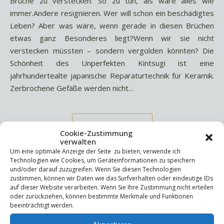
Brüche zu verstecken. So zu tun, als wäre alles wie
immer.Andere resignieren. Wer will schon ein beschädigtes
Leben? Aber was wäre, wenn gerade in diesen Brüchen
etwas ganz Besonderes liegt?Wenn wir sie nicht
verstecken müssten – sondern vergolden könnten? Die
Schönheit des Unperfekten Kintsugi ist eine
jahrhundertealte japanische Reparaturtechnik für Keramik.
Zerbrochene Gefäße werden nicht…
WEITERLESEN
Cookie-Zustimmung
verwalten
Um eine optimale Anzeige der Seite zu bieten, verwende ich
Technologien wie Cookies, um Geräteinformationen zu speichern
und/oder darauf zuzugreifen. Wenn Sie diesen Technologien
zustimmen, können wir Daten wie das Surfverhalten oder eindeutige IDs
auf dieser Website verarbeiten. Wenn Sie Ihre Zustimmung nicht erteilen
oder zurückziehen, können bestimmte Merkmale und Funktionen
Suchen
beeinträchtigt werden.
Suchen