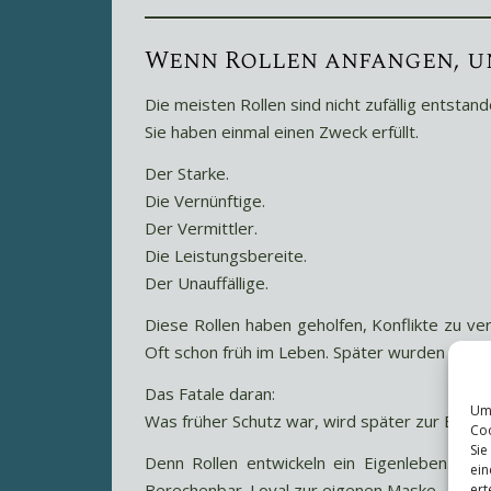
Wenn Rollen anfangen, u
Die meisten Rollen sind nicht zufällig entstand
Sie haben einmal einen Zweck erfüllt.
Der Starke.
Die Vernünftige.
Der Vermittler.
Die Leistungsbereite.
Der Unauffällige.
Diese Rollen haben geholfen, Konflikte zu 
Oft schon früh im Leben. Später wurden sie im 
Das Fatale daran:
Um 
Was früher Schutz war, wird später zur Begr
Coo
Sie
Denn Rollen entwickeln ein Eigenleben. Sie
ein
Berechenbar. Loyal zur eigenen Maske.
ert