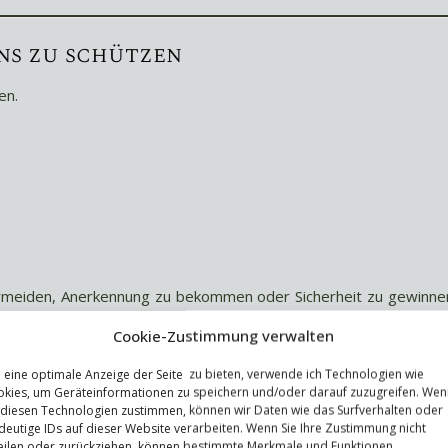
ns zu schützen
en.
vermeiden, Anerkennung zu bekommen oder Sicherheit zu gewinne
Berufsalltag weiter verfeinert – und perfektioniert.
Cookie-Zustimmung verwalten
eine optimale Anzeige der Seite zu bieten, verwende ich Technologien wie
enzung.
kies, um Geräteinformationen zu speichern und/oder darauf zuzugreifen. Wen
 diesen Technologien zustimmen, können wir Daten wie das Surfverhalten oder
 erwarten, dass man ihnen treu bleibt. Dass man konsistent is
deutige IDs auf dieser Website verarbeiten. Wenn Sie Ihre Zustimmung nicht
eilen oder zurückziehen, können bestimmte Merkmale und Funktionen