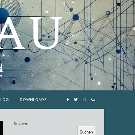
FAU
H
BLOG
DOWNLOADS
Suchen
Suchen