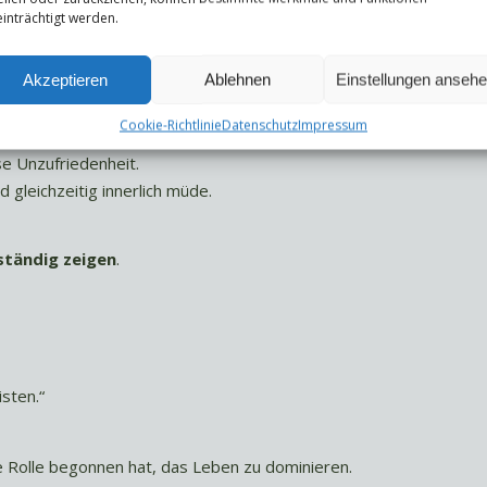
inträchtigt werden.
Akzeptieren
Ablehnen
Einstellungen anseh
nerlich eng wird
Cookie-Richtlinie
Datenschutz
Impressum
e Unzufriedenheit.
d gleichzeitig innerlich müde.
lständig zeigen
.
isten.“
e Rolle begonnen hat, das Leben zu dominieren.