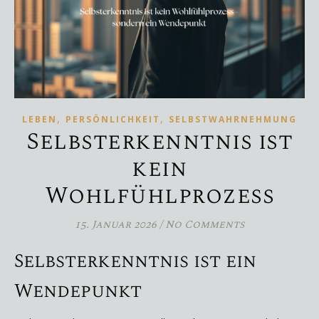
,
,
LEBEN
PERSÖNLICHKEIT
SELBSTWAHRNEHMUNG
Selbsterkenntnis ist
kein
Wohlfühlprozess
15. Januar 2026
/
No Comments
Selbsterkenntnis ist ein
Wendepunkt