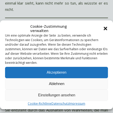
einmal klar sieht, kann nicht mehr so tun, als wüsste er es
nicht.
Wozu Coaching hier wirklich da
Cookie-Zustimmung
verwalten
ist
Um eine optimale Anzeige der Seite zu bieten, verwende ich
Technologien wie Cookies, um Geräteinformationen zu speichern
und/oder darauf zuzugreifen. Wenn Sie diesen Technologien
Coaching ist kein Reparaturbetrieb für Lebensläufe.
zustimmen, können wir Daten wie das Surfverhalten oder eindeutige IDs
Es gibt keine Antworten, die das eigene Leben einfacher
auf dieser Website verarbeiten. Wenn Sie Ihre Zustimmung nicht erteilen
oder zurückziehen, können bestimmte Merkmale und Funktionen
machen.
beeinträchtigt werden.
Was es geben kann, ist ein Raum, in dem Ehrlichkeit
Akzeptieren
möglich wird.
Ein Raum, in dem man sich selbst nicht beeindrucken muss.
Ablehnen
Und in dem man den eigenen Gedanken nicht mehr
ausweicht.
Einstellungen ansehen
Selbsterkenntnis entsteht nicht durch gute Ratschläge.
Cookie-Richtlinie
Datenschutz
Impressum
Sie entsteht durch das Aushalten von Wahrheiten, die man