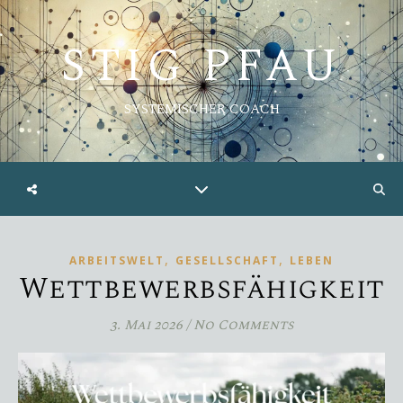
STIG PFAU
SYSTEMISCHER COACH
,
,
ARBEITSWELT
GESELLSCHAFT
LEBEN
Wettbewerbsfähigkeit
3. Mai 2026
/
No Comments