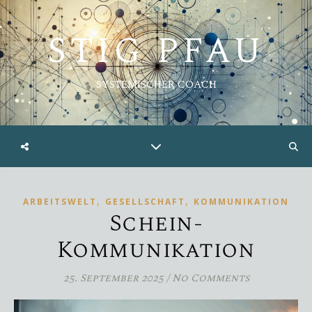
STIG PFAU
SYSTEMISCHER COACH
,
,
ARBEITSWELT
GESELLSCHAFT
KOMMUNIKATION
Schein-
Kommunikation
25. September 2025
/
No Comments