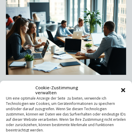
New Work – Ein neuer Ansatz für die Arbeitswelt Der
Cookie-Zustimmung
Begriff „New Work“ entstand in den 1970er Jahren als
verwalten
Um eine optimale Anzeige der Seite zu bieten, verwende ich
Reaktion auf die zunehmend entfremdete und
Technologien wie Cookies, um Geräteinformationen zu speichern
unpersönliche Arbeitswelt. Der Soziologe Frithjof
und/oder darauf zuzugreifen. Wenn Sie diesen Technologien
Bergmann kritisierte die starren Hierarchien und
zustimmen, können wir Daten wie das Surfverhalten oder eindeutige IDs
auf dieser Website verarbeiten. Wenn Sie Ihre Zustimmung nicht erteilen
Routineaufgaben traditioneller Arbeitsmodelle. Er
oder zurückziehen, können bestimmte Merkmale und Funktionen
entwickelte ein Konzept für eine Arbeit, die Menschen
beeinträchtigt werden.