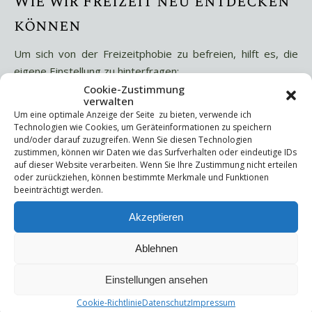
Wie wir Freizeit neu entdecken
können
Um sich von der Freizeitphobie zu befreien, hilft es, die
eigene Einstellung zu hinterfragen:
Cookie-Zustimmung
Bewusst Langeweile zulassen
: Nicht jede Minute
verwalten
muss produktiv sein. Einfach nur aus dem Fenster
Um eine optimale Anzeige der Seite zu bieten, verwende ich
Technologien wie Cookies, um Geräteinformationen zu speichern
schauen oder gedankenverloren vor sich hinträumen ist
und/oder darauf zuzugreifen. Wenn Sie diesen Technologien
völlig in Ordnung.
zustimmen, können wir Daten wie das Surfverhalten oder eindeutige IDs
auf dieser Website verarbeiten. Wenn Sie Ihre Zustimmung nicht erteilen
Smartphone-Pausen einlegen
: Weniger Social Media
oder zurückziehen, können bestimmte Merkmale und Funktionen
und Nachrichtenkonsum können helfen, innere Ruhe
beeinträchtigt werden.
wiederzufinden.
Akzeptieren
Unstrukturierte Zeit genießen
: Spazieren gehen, ein
Buch lesen oder sich einfach hinsetzen – ohne Ziel oder
Ablehnen
Druck.
Das eigene Tempo verlangsamen
: Weniger Termine,
Einstellungen ansehen
mehr bewusste Momente. Qualität statt Quantität.
Cookie-Richtlinie
Datenschutz
Impressum