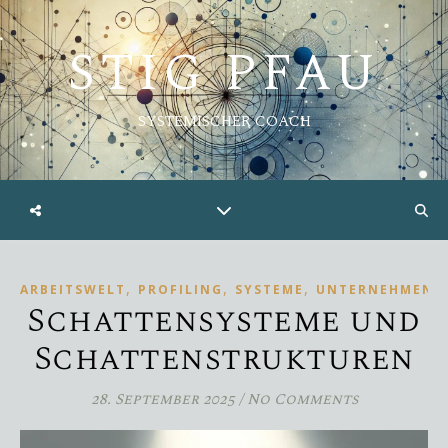
STIG PFAU
SYSTEMISCHER COACH
,
,
,
ARBEITSWELT
PROFILING
SYSTEME
UNTERNEHMEN
Schattensysteme und
Schattenstrukturen
28. September 2025
/
No Comments