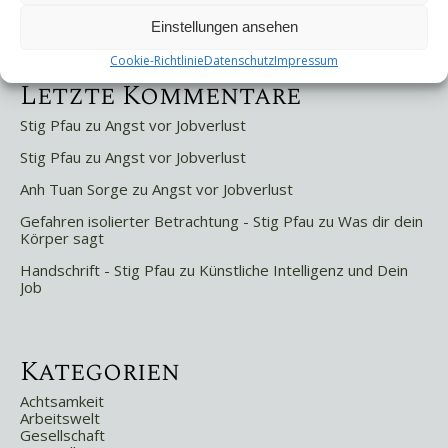
Selbstsabotage
Weniger ist mehr!
Einstellungen ansehen
Cookie-Richtlinie
Datenschutz
Impressum
Letzte Kommentare
Stig Pfau
zu
Angst vor Jobverlust
Stig Pfau
zu
Angst vor Jobverlust
Anh Tuan Sorge
zu
Angst vor Jobverlust
Gefahren isolierter Betrachtung - Stig Pfau
zu
Was dir dein
Körper sagt
Handschrift - Stig Pfau
zu
Künstliche Intelligenz und Dein
Job
Kategorien
Achtsamkeit
Arbeitswelt
Gesellschaft