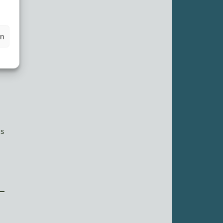
en
as