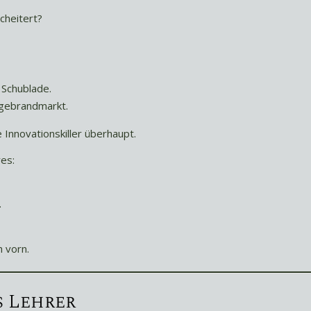
cheitert?
 Schublade.
 gebrandmarkt.
 Innovationskiller überhaupt.
es:
.
h vorn.
s Lehrer