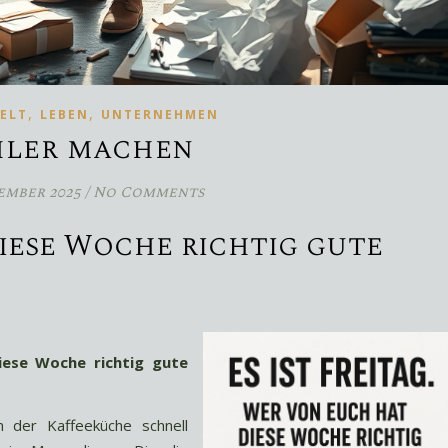
,
,
ELT
LEBEN
UNTERNEHMEN
hler machen
tember 2025
/
No Comments
iese Woche richtig gute
ese Woche richtig gute
n der Kaffeeküche schnell