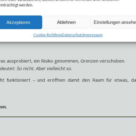
heitern gefährlicher erscheint als Stillstand.
inträchtigt werden.
Akzeptieren
Ablehnen
Einstellungen anseh
ion
Cookie-Richtlinie
Datenschutz
Impressum
was ausprobiert, ein Risiko genommen, Grenzen verschoben.
edeutet:
So nicht. Aber vielleicht so.
cht funktioniert – und eröffnen damit den Raum für etwas, d
.
ion.