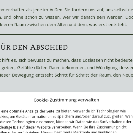
hmerzhafter als jene im Außen. Sie fordern uns auf, uns selbst n
n, und ohne schon zu wissen, wer wir danach sein werden. Do
m leeren Raum zwischen dem Alten und dem, was erst entsteht.
ür den Abschied
ilft es, sich bewusst zu machen, dass Loslassen nicht bedeute
 Halt geben, Gefühle dürfen Raum bekommen, und Würdigung desse
dieser Bewegung entsteht Schritt für Schritt der Raum, den Neu
Cookie-Zustimmung verwalten
d: der Tod
eine optimale Anzeige der Seite zu bieten, verwende ich Technologien wie
kies, um Geräteinformationen zu speichern und/oder darauf zuzugreifen. Wen
 der Tod die radikalste Form dieser Erfahrung. Kein ander
 diesen Technologien zustimmen, können wir Daten wie das Surfverhalten oder
chen wir seit jeher, Wege zu finden, damit umzugehen. In viel
deutige IDs auf dieser Website verarbeiten. Wenn Sie Ihre Zustimmung nicht
auf den Gräbern, gedenken der Verstorbenen, bringen Licht in d
eilen oder zurückziehen, können bestimmte Merkmale und Funktionen