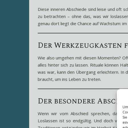
Diese inneren Abschiede sind leise und oft sc
zu betrachten – ohne das, was wir loslasse
genau dort liegt die Chance auf Wachstum: i
Der Werkzeugkasten f
Wie also umgehen mit diesen Momenten? Oft h
alles hinter sich zu lassen. Rituale können
was war, kann den Übergang erleichtern. In 
braucht, um ins Leben zu treten.
Der besondere Abschie
Um 
Coo
Wenn wir vom Abschied sprechen, dann ist
Sie
Loslassen ist so endgültig. Und doch versu
ein
Traditionen entzünden wir im Herbst Kerzen 
ert