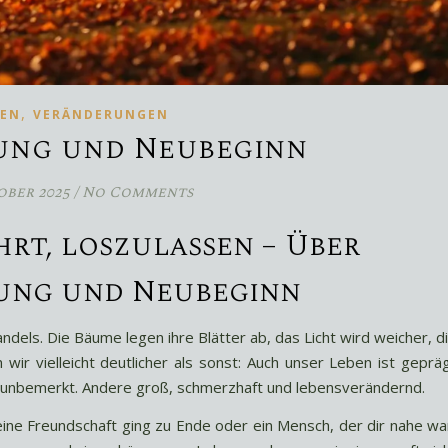
,
BEN
VERÄNDERUNGEN
ung und Neubeginn
ober 2025
/
No Comments
rt, loszulassen – Über
rung und Neubeginn
ndels. Die Bäume legen ihre Blätter ab, das Licht wird weicher, d
 wir vielleicht deutlicher als sonst: Auch unser Leben ist geprä
t unbemerkt. Andere groß, schmerzhaft und lebensverändernd.
 eine Freundschaft ging zu Ende oder ein Mensch, der dir nahe wa