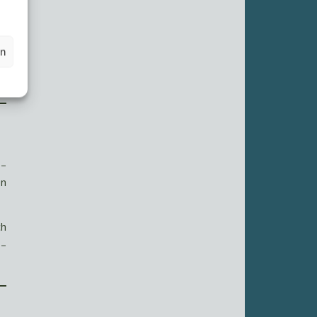
ir
en
er
 –
en
ch
 –