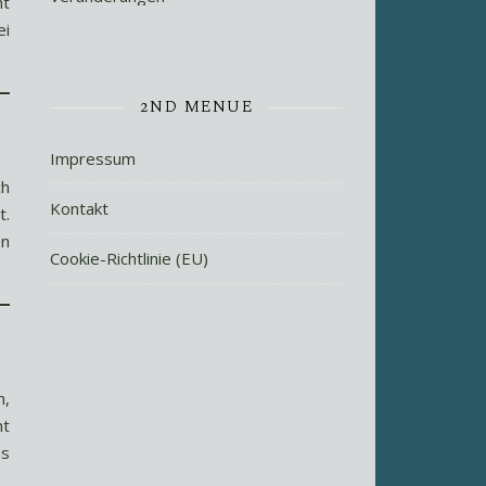
ht
ei
2ND MENUE
Impressum
ch
Kontakt
t.
an
Cookie-Richtlinie (EU)
n,
ht
ns