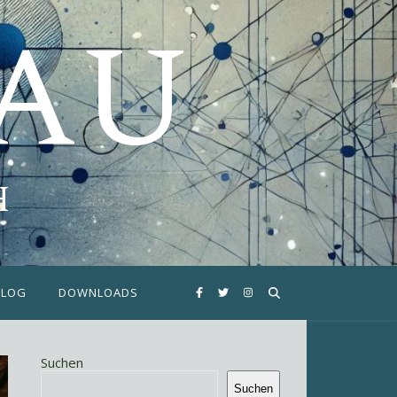
FAU
H
BLOG
DOWNLOADS
Suchen
Suchen