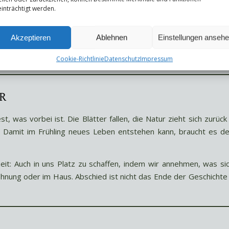
inträchtigt werden.
erstanden, sondern als Teil des großen Kreislaufs.
lichkeit und erinnert uns daran, wie wertvoll die Zeit ist, die w
Akzeptieren
Ablehnen
Einstellungen anseh
 geben, kann uns helfen, auch mit anderen Abschieden bewusst
Cookie-Richtlinie
Datenschutz
Impressum
r
t, was vorbei ist. Die Blätter fallen, die Natur zieht sich zurück
t. Damit im Frühling neues Leben entstehen kann, braucht es d
szeit: Auch in uns Platz zu schaffen, indem wir annehmen, was si
ohnung oder im Haus. Abschied ist nicht das Ende der Geschichte