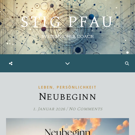
STIG PFAU
SYSTEMISCHER COACH
,
LEBEN
PERSÖNLICHKEIT
Neubeginn
1. Januar 2026
/
No Comments