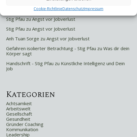
Letzte Kommentare
Cookie-Richtlinie
Datenschutz
Impressum
Stig Pfau
zu
Angst vor Jobverlust
Stig Pfau
zu
Angst vor Jobverlust
Anh Tuan Sorge
zu
Angst vor Jobverlust
Gefahren isolierter Betrachtung - Stig Pfau
zu
Was dir dein
Körper sagt
Handschrift - Stig Pfau
zu
Künstliche Intelligenz und Dein
Job
Kategorien
Achtsamkeit
Arbeitswelt
Gesellschaft
Gesundheit
Gründer Coaching
Kommunikation
Leadership