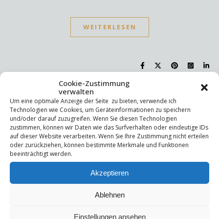
WEITERLESEN
Cookie-Zustimmung
verwalten
Suchen
Um eine optimale Anzeige der Seite zu bieten, verwende ich
Technologien wie Cookies, um Geräteinformationen zu speichern
Suchen
und/oder darauf zuzugreifen. Wenn Sie diesen Technologien
zustimmen, können wir Daten wie das Surfverhalten oder eindeutige IDs
auf dieser Website verarbeiten. Wenn Sie Ihre Zustimmung nicht erteilen
oder zurückziehen, können bestimmte Merkmale und Funktionen
Letzte Beiträge
beeinträchtigt werden.
Die Mentale Sicherheitsarchitektur
Akzeptieren
Wettbewerbsfähigkeit
Trigger und Glimmer
Selbstsabotage
Ablehnen
Weniger ist mehr!
Einstellungen ansehen