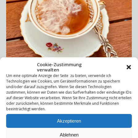
Cookie-Zustimmung
verwalten
Ostfriesische Teezeremonie – Achtsamkeit zum
Um eine optimale Anzeige der Seite zu bieten, verwende ich
Nachmachen Einladung zum Ritual In der Hektik des Alltags
Technologien wie Cookies, um Geräteinformationen zu speichern
und/oder darauf zuzugreifen. Wenn Sie diesen Technologien
vergessen wir oft, wie wohltuend es ist, einen Moment
zustimmen, können wir Daten wie das Surfverhalten oder eindeutige IDs
ganz bewusst zu erleben.Die ostfriesische Teezeremonie
auf dieser Website verarbeiten. Wenn Sie Ihre Zustimmung nicht erteilen
lädt uns dazu ein, innezuhalten – und mit allen Sinnen zu
oder zurückziehen, können bestimmte Merkmale und Funktionen
beeinträchtigt werden.
genießen. Hier eine einfache Anleitung, um das Ritual
selbst zu zelebrieren: Schritt-für-Schritt-Anleitung 1.
Akzeptieren
Vorbereitung 2. Teezubereitung 3. Kandis platzieren 4.
Sahne eingießen 5. Bewusst genießen 6. Nachspüren
Ablehnen