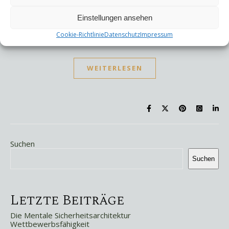
Essenz des Rituals Du möchtest mehr über
Einstellungen ansehen
Achtsamkeitsrituale erfahren?Gerne. Hier geht es zu
meinen Kontaktdaten.
Cookie-Richtlinie
Datenschutz
Impressum
WEITERLESEN
Suchen
Suchen
Letzte Beiträge
Die Mentale Sicherheitsarchitektur
Wettbewerbsfähigkeit