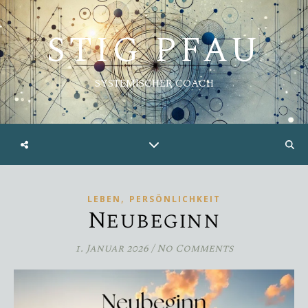
STIG PFAU
SYSTEMISCHER COACH
,
LEBEN
PERSÖNLICHKEIT
Neubeginn
1. Januar 2026
/
No Comments