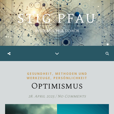
STIG PFAU
SYSTEMISCHER COACH
,
GESUNDHEIT
METHODEN UND
,
WERKZEUGE
PERSÖNLICHKEIT
Optimismus
28. April 2025
/
No Comments