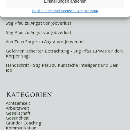
Einstellungen ansehen
Cookie-Richtlinie
Datenschutz
Impressum
Letzte Kommentare
Stig Pfau
zu
Angst vor Jobverlust
Stig Pfau
zu
Angst vor Jobverlust
Anh Tuan Sorge
zu
Angst vor Jobverlust
Gefahren isolierter Betrachtung - Stig Pfau
zu
Was dir dein
Körper sagt
Handschrift - Stig Pfau
zu
Künstliche Intelligenz und Dein
Job
Kategorien
Achtsamkeit
Arbeitswelt
Gesellschaft
Gesundheit
Gründer Coaching
Kommunikation