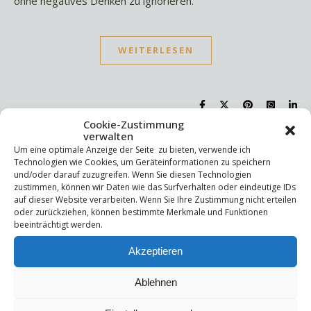
ohne negatives Denken zu ignorieren.
WEITERLESEN
Cookie-Zustimmung
verwalten
Um eine optimale Anzeige der Seite zu bieten, verwende ich
Suchen
Technologien wie Cookies, um Geräteinformationen zu speichern
Suchen
und/oder darauf zuzugreifen. Wenn Sie diesen Technologien
zustimmen, können wir Daten wie das Surfverhalten oder eindeutige IDs
auf dieser Website verarbeiten. Wenn Sie Ihre Zustimmung nicht erteilen
oder zurückziehen, können bestimmte Merkmale und Funktionen
Letzte Beiträge
beeinträchtigt werden.
Die Mentale Sicherheitsarchitektur
Akzeptieren
Wettbewerbsfähigkeit
Trigger und Glimmer
Ablehnen
Selbstsabotage
Weniger ist mehr!