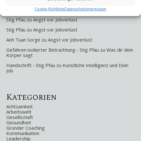
Letzte Kommentare
Cookie-Richtlinie
Datenschutz
Impressum
Stig Pfau
zu
Angst vor Jobverlust
Stig Pfau
zu
Angst vor Jobverlust
Anh Tuan Sorge
zu
Angst vor Jobverlust
Gefahren isolierter Betrachtung - Stig Pfau
zu
Was dir dein
Körper sagt
Handschrift - Stig Pfau
zu
Künstliche Intelligenz und Dein
Job
Kategorien
Achtsamkeit
Arbeitswelt
Gesellschaft
Gesundheit
Gründer Coaching
Kommunikation
Leadership