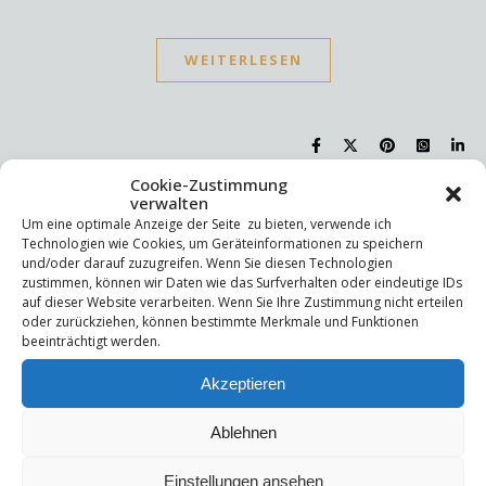
WEITERLESEN
Cookie-Zustimmung
verwalten
Suchen
Um eine optimale Anzeige der Seite zu bieten, verwende ich
Technologien wie Cookies, um Geräteinformationen zu speichern
Suchen
und/oder darauf zuzugreifen. Wenn Sie diesen Technologien
zustimmen, können wir Daten wie das Surfverhalten oder eindeutige IDs
auf dieser Website verarbeiten. Wenn Sie Ihre Zustimmung nicht erteilen
oder zurückziehen, können bestimmte Merkmale und Funktionen
Letzte Beiträge
beeinträchtigt werden.
Die Mentale Sicherheitsarchitektur
Akzeptieren
Wettbewerbsfähigkeit
Trigger und Glimmer
Selbstsabotage
Ablehnen
Weniger ist mehr!
Einstellungen ansehen