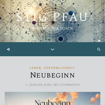
STIG PFAU
SYSTEMISCHER COACH
,
LEBEN
PERSÖNLICHKEIT
Neubeginn
1. Januar 2026
/
No Comments