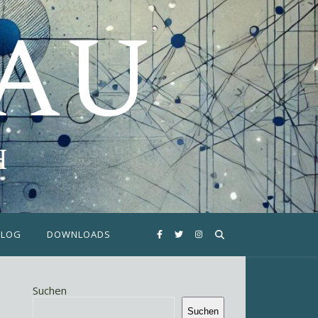
FAU
H
BLOG
DOWNLOADS
Suchen
Suchen