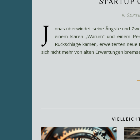
Startup 
9. Sept
J
onas überwindet seine Ängste und Zweif
einem klaren „Warum“ und einem Per
Rückschläge kamen, erweiterten neue Ko
sich nicht mehr von alten Erwartungen brems
VIELLEICH