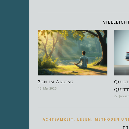
VIELLEICH
Zen im Alltag
Quiet
13. Mai 2025
Quitt
22. Janua
,
,
ACHTSAMKEIT
LEBEN
METHODEN UN