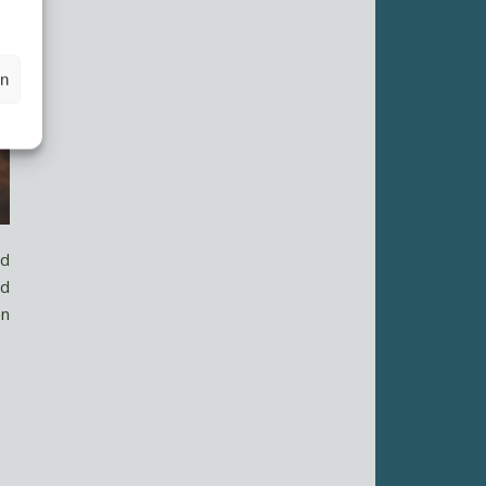
en
nd
nd
en