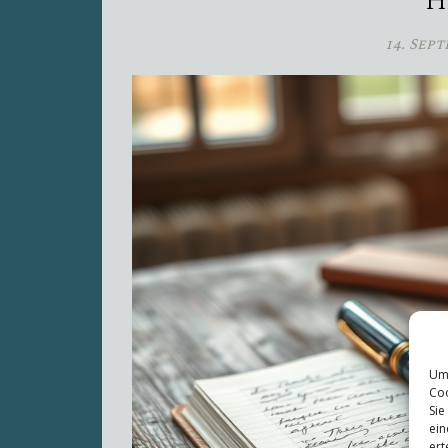
H
14. Sep
Um 
Coo
Sie
ein
ert