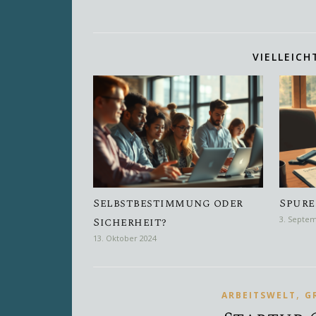
VIELLEICH
Selbstbestimmung oder
Spure
Sicherheit?
3. Septe
13. Oktober 2024
,
ARBEITSWELT
G