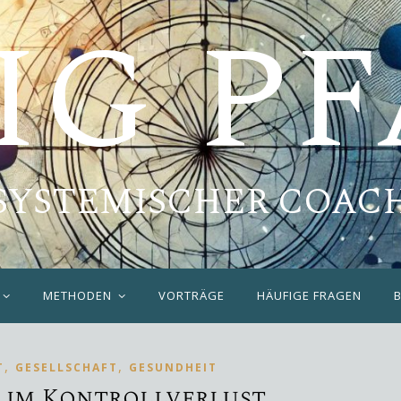
IG P
SYSTEMISCHER COAC
METHODEN
VORTRÄGE
HÄUFIGE FRAGEN
,
,
T
GESELLSCHAFT
GESUNDHEIT
 im Kontrollverlust