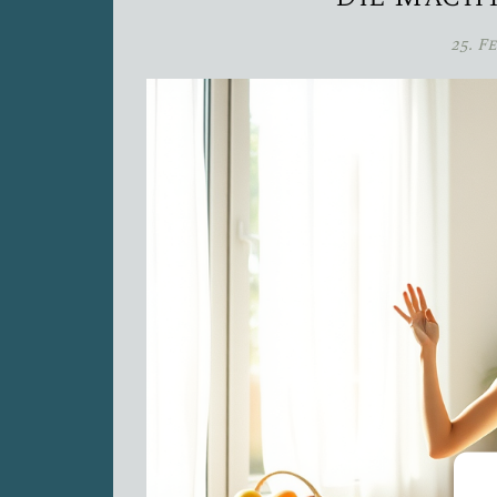
25. F