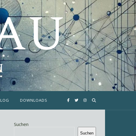
FAU
H
BLOG
DOWNLOADS
Suchen
Suchen