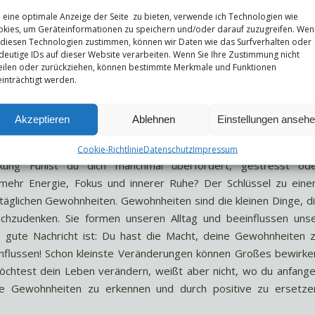
eine optimale Anzeige der Seite zu bieten, verwende ich Technologien wie
kies, um Geräteinformationen zu speichern und/oder darauf zuzugreifen. Wen
 diesen Technologien zustimmen, können wir Daten wie das Surfverhalten oder
deutige IDs auf dieser Website verarbeiten. Wenn Sie Ihre Zustimmung nicht
eilen oder zurückziehen, können bestimmte Merkmale und Funktionen
inträchtigt werden.
Akzeptieren
Ablehnen
Einstellungen anseh
Cookie-Richtlinie
Datenschutz
Impressum
kung Fühlst du dich manchmal überfordert, gestresst od
 mehr Energie, Fokus und innerer Ruhe? Der Schlüssel zu ein
n täglichen Gewohnheiten. Gewohnheiten sind die kleinen Dinge, d
chzudenken. Sie formen unseren Alltag und beeinflussen uns
e gute Nachricht ist: Du hast die Macht, deine Gewohnheiten 
influssen! Schon kleinste Veränderungen können Großes bewirke
chtest dein Leben verändern, weißt aber nicht, wo du anfang
chte Gewohnheiten zu erkennen und durch positive zu ersetze