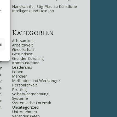
Handschrift - Stig Pfau
zu
Künstliche
Intelligenz und Dein Job
n
Kategorien
Achtsamkeit
en
Arbeitswelt
Gesellschaft
Gesundheit
Gründer Coaching
er
Kommunikation
Leadership
em
Leben
ie
Märchen
Methoden und Werkzeuge
er
Persönlichkeit
zu
Profiling
Selbstwahrnehmung
n:
Systeme
en
Systemische Forensik
n.
Uncategorized
Unternehmen
Veränderungen