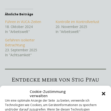
Ähnliche Beiträge
Führen in VUCA-Zeiten
Kontrolle im Kontrollverlust
18. Oktober 2024
20. November 2025
In "Arbeitswelt"
In "Arbeitswelt"
Gefahren isolierter
Betrachtung
23. September 2025
In "Achtsamkeit"
Entdecke mehr von Stig Pfau
Melde dich für ein Abonnement an, um die neuesten
Cookie-Zustimmung
verwalten
Beiträge per E-Mail zu erhalten.
Um eine optimale Anzeige der Seite zu bieten, verwende ich
Gib deine E-Mail-Adresse ein ...
Technologien wie Cookies, um Geräteinformationen zu speichern
Abonnieren
und/oder darauf zuzugreifen. Wenn Sie diesen Technologien