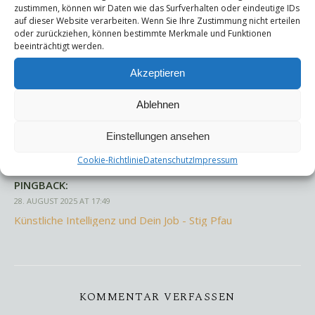
zustimmen, können wir Daten wie das Surfverhalten oder eindeutige IDs
auf dieser Website verarbeiten. Wenn Sie Ihre Zustimmung nicht erteilen
oder zurückziehen, können bestimmte Merkmale und Funktionen
beeinträchtigt werden.
Strategie
VUCA
Wissen
Akzeptieren
By
Stig Pfau
Ablehnen
Einstellungen ansehen
ONE COMMENT
Cookie-Richtlinie
Datenschutz
Impressum
PINGBACK:
28. AUGUST 2025 AT 17:49
Künstliche Intelligenz und Dein Job - Stig Pfau
KOMMENTAR VERFASSEN