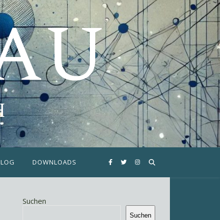
FAU
H
BLOG
DOWNLOADS
Suchen
Suchen