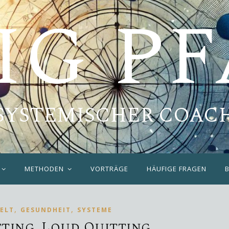
IG P
SYSTEMISCHER COAC
METHODEN
VORTRÄGE
HÄUFIGE FRAGEN
,
,
ELT
GESUNDHEIT
SYSTEME
tting, Loud Quitting