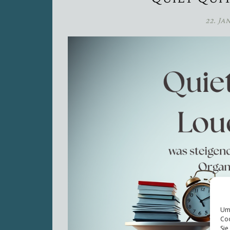
22. Ja
Um 
Coo
Sie