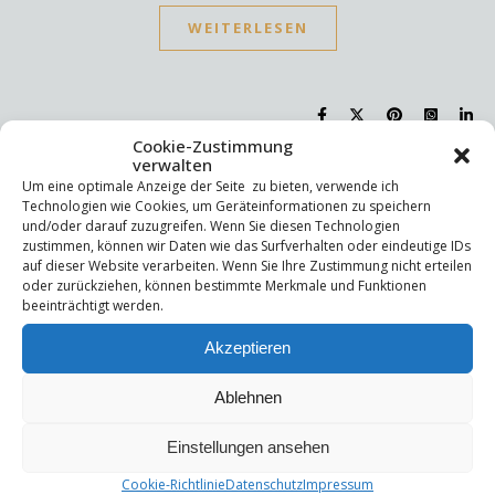
WEITERLESEN
Cookie-Zustimmung
verwalten
Um eine optimale Anzeige der Seite zu bieten, verwende ich
,
,
LEBEN
PERSÖNLICHKEIT
SELBSTWAHRNEHMUNG
Technologien wie Cookies, um Geräteinformationen zu speichern
Coaching für junge
und/oder darauf zuzugreifen. Wenn Sie diesen Technologien
zustimmen, können wir Daten wie das Surfverhalten oder eindeutige IDs
Menschen
auf dieser Website verarbeiten. Wenn Sie Ihre Zustimmung nicht erteilen
oder zurückziehen, können bestimmte Merkmale und Funktionen
beeinträchtigt werden.
17. April 2025
/
No Comments
Akzeptieren
Ablehnen
Einstellungen ansehen
Cookie-Richtlinie
Datenschutz
Impressum