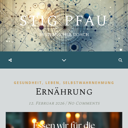
STIG PFAU
SYSTEMISCHER COACH
,
,
GESUNDHEIT
LEBEN
SELBSTWAHRNEHMUNG
Ernährung
12. Februar 2026
/
No Comments