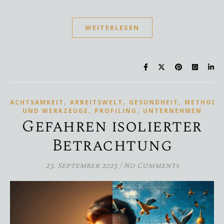
WEITERLESEN
,
,
,
ACHTSAMKEIT
ARBEITSWELT
GESUNDHEIT
METHODE
,
,
UND WERKZEUGE
PROFILING
UNTERNEHMEN
Gefahren isolierter
Betrachtung
23. September 2025
/
No Comments