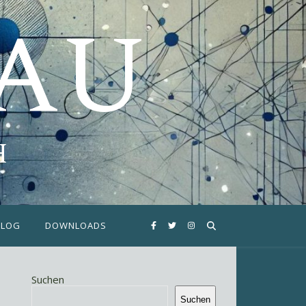
FAU
H
BLOG
DOWNLOADS
Suchen
Suchen