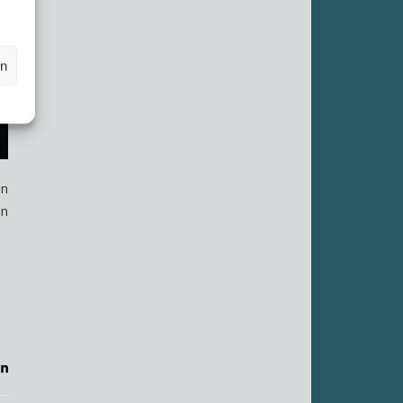
en
en
un