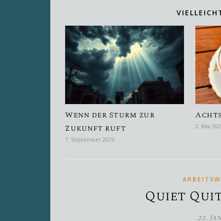
VIELLEICH
Wenn der Sturm zur
Achts
Zukunft ruft
2. Mai 20
7. September 2025
ARBEITSW
Quiet Qui
22. Ja