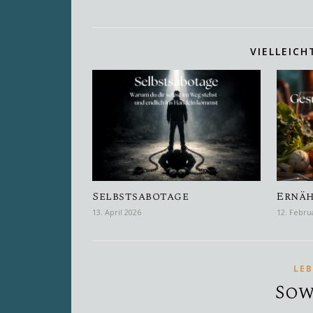
VIELLEICH
Selbstsabotage
Ernä
13. April 2026
12. Febru
LE
Sow