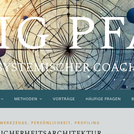
IG P
SYSTEMISCHER COAC
METHODEN
VORTRÄGE
HÄUFIGE FRAGEN
,
,
 WERKZEUGE
PERSÖNLICHKEIT
PROFILING
Sicherheitsarchitektur