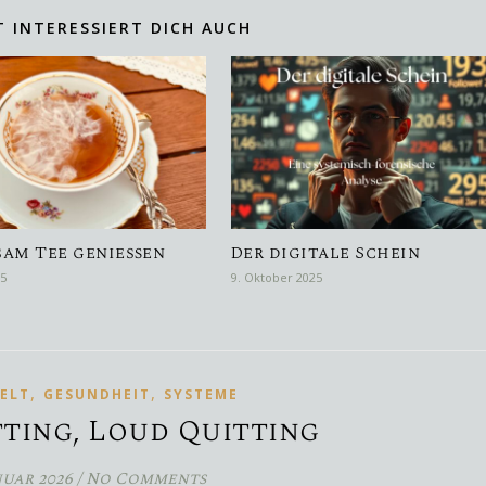
T INTERESSIERT DICH AUCH
am Tee genießen
Der digitale Schein
25
9. Oktober 2025
,
,
ELT
GESUNDHEIT
SYSTEME
tting, Loud Quitting
nuar 2026
/
No Comments