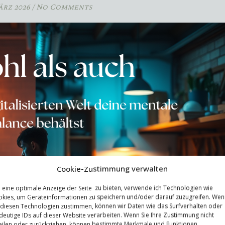
ärz 2026
/
No Comments
Cookie-Zustimmung verwalten
eine optimale Anzeige der Seite zu bieten, verwende ich Technologien wie
kies, um Geräteinformationen zu speichern und/oder darauf zuzugreifen. Wen
 diesen Technologien zustimmen, können wir Daten wie das Surfverhalten oder
deutige IDs auf dieser Website verarbeiten. Wenn Sie Ihre Zustimmung nicht
eilen oder zurückziehen, können bestimmte Merkmale und Funktionen